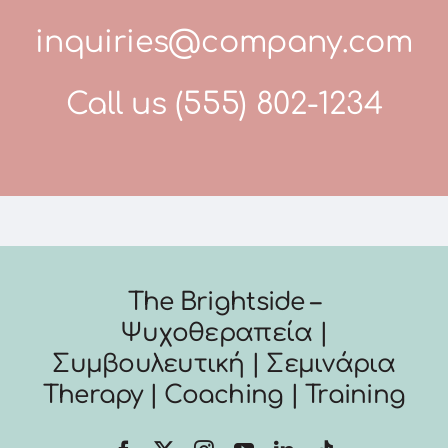
inquiries@company.com
Call us
(555) 802-1234
The Brightside –
Ψυχοθεραπεία |
Συμβουλευτική | Σεμινάρια
Therapy | Coaching | Training