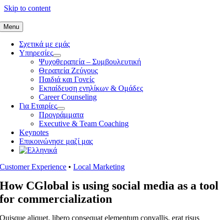
Skip to content
Menu
Σχετικά με εμάς
Υπηρεσίες
Ψυχοθεραπεία – Συμβουλευτική
Θεραπεία Ζεύγους
Παιδιά και Γονείς
Εκπαίδευση ενηλίκων & Ομάδες
Career Counseling
Για Εταιρίες
Προγράμματα
Executive & Team Coaching
Keynotes
Επικοινώνησε μαζί μας
Customer Experience
•
Local Marketing
How CGlobal is using social media as a tool
for commercialization
Quisque aliquet, libero consequat elementum convallis, erat risus