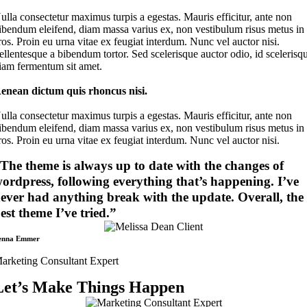
ulla consectetur maximus turpis a egestas. Mauris efficitur, ante non
ibendum eleifend, diam massa varius ex, non vestibulum risus metus in
ros. Proin eu urna vitae ex feugiat interdum. Nunc vel auctor nisi.
ellentesque a bibendum tortor. Sed scelerisque auctor odio, id scelerisq
iam fermentum sit amet.
enean dictum quis rhoncus nisi.
ulla consectetur maximus turpis a egestas. Mauris efficitur, ante non
ibendum eleifend, diam massa varius ex, non vestibulum risus metus in
ros. Proin eu urna vitae ex feugiat interdum. Nunc vel auctor nisi.
The theme is always up to date with the changes of
ordpress, following everything that’s happening. I’ve
ever had anything break with the update. Overall, the
est theme I’ve tried.”
enna Emmer
arketing Consultant Expert
Let’s Make Things Happen