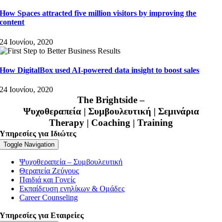
How Spaces attracted five million visitors by improving the
content
24 Ιουνίου, 2020
How DigitalBox used AI-powered data insight to boost sales
24 Ιουνίου, 2020
The Brightside –
Ψυχοθεραπεία | Συμβουλευτική | Σεμινάρια
Therapy | Coaching | Training
Υπηρεσίες για Ιδιώτες
Toggle Navigation
Ψυχοθεραπεία – Συμβουλευτική
Θεραπεία Ζεύγους
Παιδιά και Γονείς
Εκπαίδευση ενηλίκων & Ομάδες
Career Counseling
Υπηρεσίες για Εταιρείες