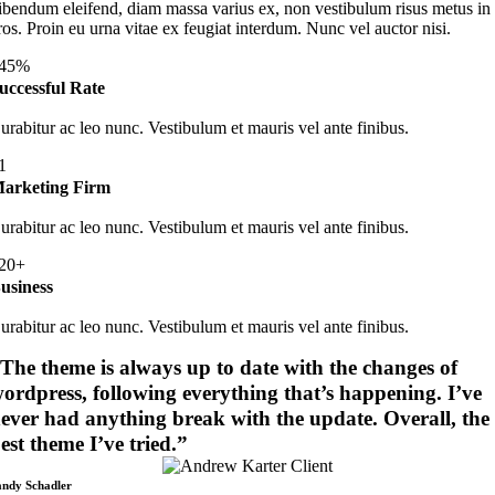
ibendum eleifend, diam massa varius ex, non vestibulum risus metus in
ros. Proin eu urna vitae ex feugiat interdum. Nunc vel auctor nisi.
45%
uccessful Rate
urabitur ac leo nunc. Vestibulum et mauris vel ante finibus.
1
arketing Firm
urabitur ac leo nunc. Vestibulum et mauris vel ante finibus.
20+
usiness
urabitur ac leo nunc. Vestibulum et mauris vel ante finibus.
The theme is always up to date with the changes of
ordpress, following everything that’s happening. I’ve
ever had anything break with the update. Overall, the
est theme I’ve tried.”
andy Schadler