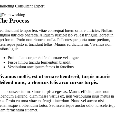
arketing Consultant Expert
The Process
ed tincidunt tempor leo, vitae consequat lorem ornare ultricies. Nullam
ringilla ultricies pharetra. Aliquam suscipit leo vel est fringilla laoreet in
get lorem. Proin non rhoncus nulla. Pellentesque porta nunc pretium,
celerisque justo a, tincidunt tellus. Mauris eu dictum mi. Vivamus non
inibus ligula.
Proin ullamcorper eleifend ornare vel augue
Fusce finibu tincidu fermentum blandit
Vestibulum ante ipsum fames in faucibus
ivamus mollis, est ut ornare hendrerit, turpis mauris
leifend nunc, a rhoncus felis arcu cursus turpis.
ulla consectetur maximus turpis a egestas. Mauris efficitur, ante non
ibendum eleifend, diam massa varius ex, non vestibulum risus metus in
ros. Proin eu urna vitae ex feugiat interdum. Nunc vel auctor nisi.
ellentesque a bibendum tortor. Sed scelerisque auctor odio, id scelerisq
iam fermentum sit amet.