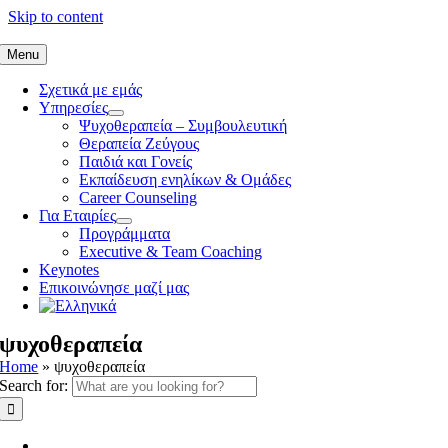
Skip to content
Menu
Σχετικά με εμάς
Υπηρεσίες
Ψυχοθεραπεία – Συμβουλευτική
Θεραπεία Ζεύγους
Παιδιά και Γονείς
Εκπαίδευση ενηλίκων & Ομάδες
Career Counseling
Για Εταιρίες
Προγράμματα
Executive & Team Coaching
Keynotes
Επικοινώνησε μαζί μας
ψυχοθεραπεία
Home
»
ψυχοθεραπεία
Search for: