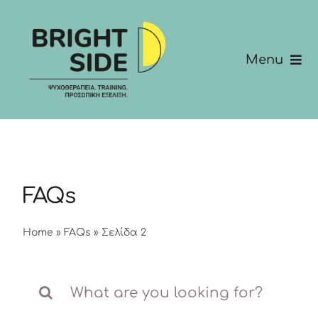
Skip
to
content
Menu
Σχετικά με εμάς
Υπηρεσίες
Για Εταιρίες
FAQs
Keynotes
Home
»
FAQs
»
Σελίδα 2
Επικοινώνησε μαζί μας
Search
for: